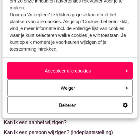
om zo onze inhoud en advertenties relevanter voor je te
Voor meer informatie over autohuur, klik je
hier
.
maken.
Door op 'Accepteer' te klikken ga je akkoord met het
plaatsen van alle cookies. Als je op 'Cookies beheren’ klikt,
vind je meer informatie incl. de volledige lijst van cookies
Vragen over hetzelfde onderwerp
waar je kunt selecteren welke cookies je wilt toestaan. Je
kunt op elk moment je voorkeuren wijzigen of je
Is het mogelijk om extra services bij te boeken of te
toestemming intrekken.
wijzigen?
Ik wil de hoofdbestuurder wijzigen, kan dat?
Accepteer alle cookies
Kan ik een aanhef wijzigen?
Gerelateerde vragen
Weiger
Ik ben vergeten wie ik als hoofdbestuurder heb opgegeven,
kan ik dit ergens terugvinden?
Beheren
Kan ik een geboortedatum wijzigen?
Kan ik een aanhef wijzigen?
Kan ik een persoon wijzigen? (indeplaatsstelling)