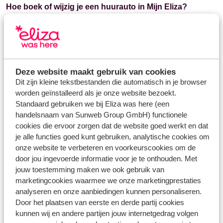
Hoe boek of wijzig je een huurauto in Mijn Eliza?
1. Open de boeking in
Mijn Eliza
2. Klik in het boekingsoverzicht aan de rechterkant op de
knop 'Boek overige extra's'
3. Kies het gewenste autotype en sla de wijzigingen op. Je
ontvangt binnen 2 uur een aangepaste factuur.
Deze website maakt gebruik van cookies
Dit zijn kleine tekstbestanden die automatisch in je browser
worden geïnstalleerd als je onze website bezoekt.
Hoe boek of wijzig je een huurauto in de Eliza was here
Standaard gebruiken we bij Eliza was here (een
app?
handelsnaam van Sunweb Group GmbH) functionele
1. Open de boeking in de
Eliza was here app
cookies die ervoor zorgen dat de website goed werkt en dat
2. Klik op 'Autohuur' in het menu
je alle functies goed kunt gebruiken, analytische cookies om
3. Selecteer het gewenste type huurauto en selecteer de
onze website te verbeteren en voorkeurscookies om de
hoofdbestuurder
door jou ingevoerde informatie voor je te onthouden. Met
5. Klik op 'Voeg auto toe'
jouw toestemming maken we ook gebruik van
marketingcookies waarmee we onze marketingprestaties
4. Klik op 'Voeg toe aan mijn boeking'. Bevestig en betaal
analyseren en onze aanbiedingen kunnen personaliseren.
de wijziging. Je ontvangt binnen 2 uur een aangepaste
Door het plaatsen van eerste en derde partij cookies
factuur.
kunnen wij en andere partijen jouw internetgedrag volgen