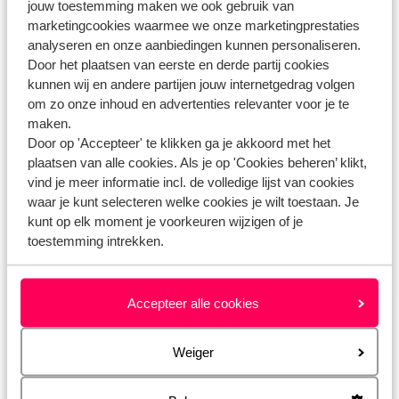
jouw toestemming maken we ook gebruik van
Hoe ontvang ik de reisbescheiden van een last minute
marketingcookies waarmee we onze marketingprestaties
boeking?
analyseren en onze aanbiedingen kunnen personaliseren.
Door het plaatsen van eerste en derde partij cookies
Gerelateerde vragen
kunnen wij en andere partijen jouw internetgedrag volgen
Kan ik mijn vakantie omboeken (omruilgarantie)?
om zo onze inhoud en advertenties relevanter voor je te
maken.
Kan ik een (voor)naam wijzigen?
Door op 'Accepteer' te klikken ga je akkoord met het
Kan ik een aanhef wijzigen?
plaatsen van alle cookies. Als je op 'Cookies beheren’ klikt,
Hoe kan ik een adreswijziging doorvoeren?
vind je meer informatie incl. de volledige lijst van cookies
waar je kunt selecteren welke cookies je wilt toestaan. Je
kunt op elk moment je voorkeuren wijzigen of je
toestemming intrekken.
Heb jij jouw antwoord niet gevonden?
Accepteer alle cookies
Whatsapp ons!
Weiger