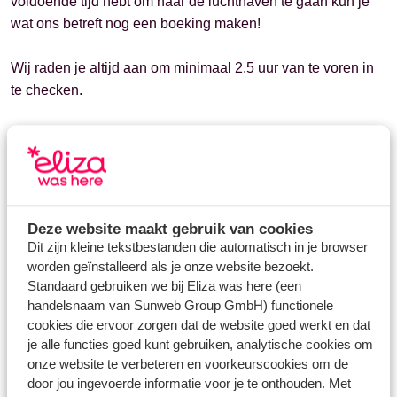
voldoende tijd hebt om naar de luchthaven te gaan kun je
wat ons betreft nog een boeking maken!
Wij raden je altijd aan om minimaal 2,5 uur van te voren in
te checken.
Uiteraard blijft het jouw eigen verantwoordelijkheid om op
tijd op de luchthaven aanwezig te zijn. Wanneer je jouw
vlucht hebt gemist, heb je geen recht op restitutie. Eliza is
hiervoor niet aansprakelijk.
Deze website maakt gebruik van cookies
De last minutes van Eliza was here vind je op
deze pagina
.
Dit zijn kleine tekstbestanden die automatisch in je browser
worden geïnstalleerd als je onze website bezoekt.
Standaard gebruiken we bij Eliza was here (een
handelsnaam van Sunweb Group GmbH) functionele
cookies die ervoor zorgen dat de website goed werkt en dat
Vragen over hetzelfde onderwerp
je alle functies goed kunt gebruiken, analytische cookies om
Wanneer ontvang ik de factuur van een last minute
onze website te verbeteren en voorkeurscookies om de
boeking?
door jou ingevoerde informatie voor je te onthouden. Met