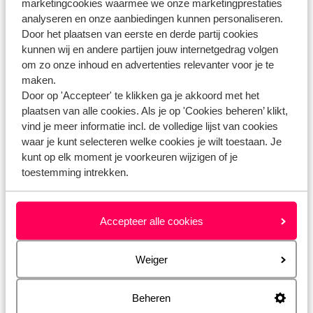
marketingcookies waarmee we onze marketingprestaties
analyseren en onze aanbiedingen kunnen personaliseren.
Gerelateerde vragen
Door het plaatsen van eerste en derde partij cookies
Kan ik reizen met een kind zonder ouders of voogd?
kunnen wij en andere partijen jouw internetgedrag volgen
Waar vind ik het PNR-nummer?
om zo onze inhoud en advertenties relevanter voor je te
maken.
Hoe dien ik een claim in bij mijn verzekering?
Door op 'Accepteer' te klikken ga je akkoord met het
Kan ik een geboortedatum wijzigen?
plaatsen van alle cookies. Als je op 'Cookies beheren’ klikt,
vind je meer informatie incl. de volledige lijst van cookies
waar je kunt selecteren welke cookies je wilt toestaan. Je
kunt op elk moment je voorkeuren wijzigen of je
Heb jij jouw antwoord niet gevonden?
toestemming intrekken.
Whatsapp ons!
Accepteer alle cookies
Weiger
WhatsApp ons op het nummer
+
. Je kunt ons op
Beheren
hetzelfde nummer ook bellen, houd dan rekening