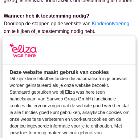
gezag, is het vaak noodzakelijk om toestemming te hebben.
Wanneer heb ik toestemming nodig?
Doorloop de stappen op de website van
Kinderontvoering
om te kijken of je toestemming nodig hebt.
Hoe krijg ik toestemming?
Voor meer informatie over toestemming en het formulier
verwijzen wij je naar de website van de
Rijksoverheid
en
Kinderontvoering
.
Deze website maakt gebruik van cookies
Dit zijn kleine tekstbestanden die automatisch in je browser
worden geïnstalleerd als je onze website bezoekt.
Standaard gebruiken we bij Eliza was here (een
handelsnaam van Sunweb Group GmbH) functionele
cookies die ervoor zorgen dat de website goed werkt en dat
je alle functies goed kunt gebruiken, analytische cookies om
Vragen over hetzelfde onderwerp
onze website te verbeteren en voorkeurscookies om de
Heb ik een paspoort nodig of is een ID-kaart voldoende?
door jou ingevoerde informatie voor je te onthouden. Met
jouw toestemming maken we ook gebruik van
Welke reisdocumenten heb ik nodig?