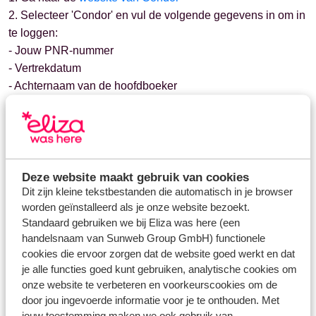
2. Selecteer 'Condor' en vul de volgende gegevens in om in
te loggen:
- Jouw PNR-nummer
- Vertrekdatum
- Achternaam van de hoofdboeker
3. Check eerst goed of alle namen en bagage goed staat
4. Volg de stappen van de online check-in procedure
5. Je ontvangt de boardingpas(sen) van Condor. Bewaar
deze goed
Deze website maakt gebruik van cookies
Dit zijn kleine tekstbestanden die automatisch in je browser
worden geïnstalleerd als je onze website bezoekt.
Standaard gebruiken we bij Eliza was here (een
handelsnaam van Sunweb Group GmbH) functionele
Vragen over hetzelfde onderwerp
cookies die ervoor zorgen dat de website goed werkt en dat
Kan ik online inchecken?
je alle functies goed kunt gebruiken, analytische cookies om
Hoe laat kan ik inchecken op de luchthaven?
onze website te verbeteren en voorkeurscookies om de
door jou ingevoerde informatie voor je te onthouden. Met
Transavia - hoe kan ik online inchecken?
jouw toestemming maken we ook gebruik van