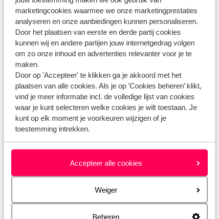
Brussels Airlines - hoe kan ik online inchecken?
marketingcookies waarmee we onze marketingprestaties
analyseren en onze aanbiedingen kunnen personaliseren.
Gerelateerde vragen
Door het plaatsen van eerste en derde partij cookies
kunnen wij en andere partijen jouw internetgedrag volgen
Kan ik online inchecken?
om zo onze inhoud en advertenties relevanter voor je te
Vueling - hoe kan ik online inchecken?
maken.
Door op 'Accepteer' te klikken ga je akkoord met het
Condor - hoe kan ik een stoel reserveren?
plaatsen van alle cookies. Als je op 'Cookies beheren’ klikt,
Transavia - hoe kan ik online inchecken?
vind je meer informatie incl. de volledige lijst van cookies
waar je kunt selecteren welke cookies je wilt toestaan. Je
kunt op elk moment je voorkeuren wijzigen of je
toestemming intrekken.
Heb jij jouw antwoord niet gevonden?
Accepteer alle cookies
Whatsapp ons!
Weiger
WhatsApp ons op het nummer
+
. Je kunt ons op
Beheren