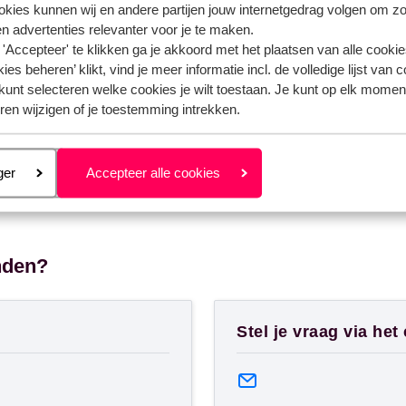
ookies kunnen wij en andere partijen jouw internetgedrag volgen om z
n advertenties relevanter voor je te maken.
'Accepteer' te klikken ga je akkoord met het plaatsen van alle cookies
ies beheren’ klikt, vind je meer informatie incl. de volledige lijst van 
kunt selecteren welke cookies je wilt toestaan. Je kunt op elk moment
ren wijzigen of je toestemming intrekken.
eren
ger
Accepteer alle cookies
nden?
Stel je vraag via het