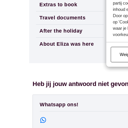
partij c
Extras to book
inhoud e
Door op 
Travel documents
op 'Cook
waar je 
After the holiday
voorkeu
About Eliza was here
Beh
Wei
Heb jij jouw antwoord niet gevo
Whatsapp ons!