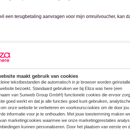
 wil een terugbetaling aanvragen voor mijn omruilvoucher, kan d
ebsite maakt gebruik van cookies
 kleine tekstbestanden die automatisch in je browser worden geïnstalle
website bezoekt. Standaard gebruiken we bij Eliza was here (een
naam van Sunweb Group GmbH) functionele cookies die ervoor zorg
te goed werkt en dat je alle functies goed kunt gebruiken, analytisch
 om onze website te verbeteren en voorkeurscookies om de door jou
rde informatie voor je te onthouden. Met jouw toestemming maken w
 van marketingcookies waarmee we onze marketingprestaties analys
nbiedingen kunnen personaliseren. Door het plaatsen van eerste en 