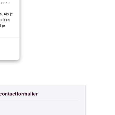
o onze
. Als je
cookies
 je
 contactformulier