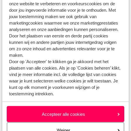
onze website te verbeteren en voorkeurscookies om de
Whatsapp ons!
door jou ingevoerde informatie voor je te onthouden. Met
jouw toestemming maken we ook gebruik van
marketingcookies waarmee we onze marketingprestaties
analyseren en onze aanbiedingen kunnen personaliseren.
WhatsApp ons op het nummer
+
. Je kunt ons op
Door het plaatsen van eerste en derde partij cookies
hetzelfde nummer ook bellen, houd dan rekening
kunnen wij en andere partijen jouw internetgedrag volgen
met langere wachttijden.
om zo onze inhoud en advertenties relevanter voor je te
maken.
Openingstijden:
Door op 'Accepteer' te klikken ga je akkoord met het
Maandag t/m vrijdag: 09:00-18:00
plaatsen van alle cookies. Als je op 'Cookies beheren’ klikt,
Zaterdag: 10:00-17:00
vind je meer informatie incl. de volledige lijst van cookies
Zondag: gesloten
waar je kunt selecteren welke cookies je wilt toestaan. Je
kunt op elk moment je voorkeuren wijzigen of je
toestemming intrekken.
Bekijk afwijkende openingstijden
Accepteer alle cookies
Stel je vraag via het contactformulier
Weiger