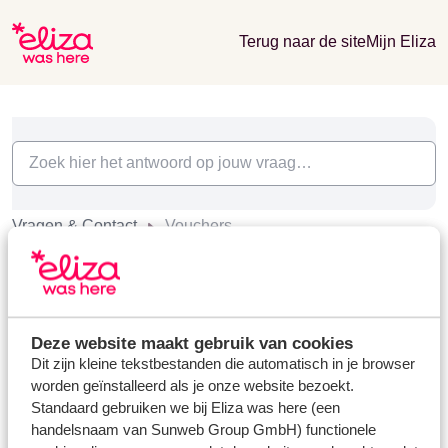
Terug naar de site
Mijn Eliza
Vragen & Contact
Vouchers
Vouchers (1)
Hoe moeten de namen op de tickets staan?
Modified on Fri, 2 Feb, 2024 at 8:35 AM
Deze website maakt gebruik van cookies
Dit zijn kleine tekstbestanden die automatisch in je browser
worden geïnstalleerd als je onze website bezoekt.
Standaard gebruiken we bij Eliza was here (een
handelsnaam van Sunweb Group GmbH) functionele