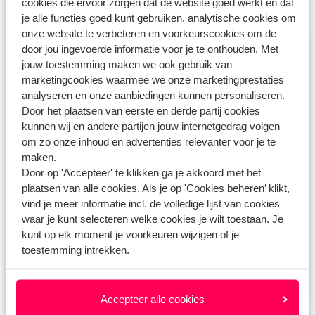
cookies die ervoor zorgen dat de website goed werkt en dat
Heb jij jouw antwoord niet gevonden?
je alle functies goed kunt gebruiken, analytische cookies om
onze website te verbeteren en voorkeurscookies om de
door jou ingevoerde informatie voor je te onthouden. Met
Whatsapp ons!
jouw toestemming maken we ook gebruik van
marketingcookies waarmee we onze marketingprestaties
analyseren en onze aanbiedingen kunnen personaliseren.
Door het plaatsen van eerste en derde partij cookies
WhatsApp ons op het nummer
+
. Je kunt ons op
kunnen wij en andere partijen jouw internetgedrag volgen
hetzelfde nummer ook bellen, houd dan rekening
om zo onze inhoud en advertenties relevanter voor je te
maken.
met langere wachttijden.
Door op 'Accepteer' te klikken ga je akkoord met het
plaatsen van alle cookies. Als je op 'Cookies beheren’ klikt,
Openingstijden:
vind je meer informatie incl. de volledige lijst van cookies
Maandag t/m vrijdag: 09:00-18:00
waar je kunt selecteren welke cookies je wilt toestaan. Je
Zaterdag: 10:00-17:00
kunt op elk moment je voorkeuren wijzigen of je
Zondag: gesloten
toestemming intrekken.
Bekijk afwijkende openingstijden
Accepteer alle cookies