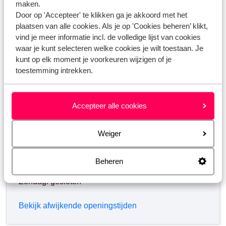
maken.
Heb jij jouw antwoord niet gevonden?
Door op 'Accepteer' te klikken ga je akkoord met het
plaatsen van alle cookies. Als je op 'Cookies beheren’ klikt,
vind je meer informatie incl. de volledige lijst van cookies
waar je kunt selecteren welke cookies je wilt toestaan. Je
Whatsapp ons!
kunt op elk moment je voorkeuren wijzigen of je
toestemming intrekken.
WhatsApp ons op het nummer
+
. Je kunt ons op
Accepteer alle cookies
hetzelfde nummer ook bellen, houd dan rekening
met langere wachttijden.
Weiger
Openingstijden:
Maandag t/m vrijdag: 09:00-18:00
Beheren
Zaterdag: 10:00-17:00
Zondag: gesloten
Bekijk afwijkende openingstijden