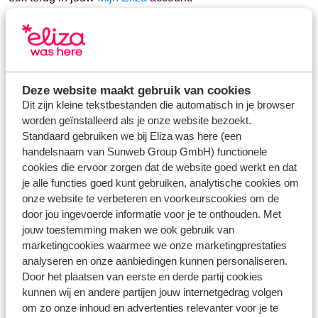
Wijzig je daarna iets in jouw boeking? Dan ontvang je na 2
uur een nieuwe factuur van ons.
Deze website maakt gebruik van cookies
Dit zijn kleine tekstbestanden die automatisch in je browser
Vragen over hetzelfde onderwerp
worden geïnstalleerd als je onze website bezoekt.
Standaard gebruiken we bij Eliza was here (een
Waarom is de betaling niet verwerkt op de factuur?
handelsnaam van Sunweb Group GmbH) functionele
cookies die ervoor zorgen dat de website goed werkt en dat
Gerelateerde vragen
je alle functies goed kunt gebruiken, analytische cookies om
Heb ik toestemming nodig om alleen met mijn kind te
onze website te verbeteren en voorkeurscookies om de
reizen?
door jou ingevoerde informatie voor je te onthouden. Met
jouw toestemming maken we ook gebruik van
Kan ik reizen met een kind zonder ouders of voogd?
marketingcookies waarmee we onze marketingprestaties
Kan ik een aanhef wijzigen?
analyseren en onze aanbiedingen kunnen personaliseren.
Door het plaatsen van eerste en derde partij cookies
Kan ik een (voor)naam wijzigen?
kunnen wij en andere partijen jouw internetgedrag volgen
om zo onze inhoud en advertenties relevanter voor je te