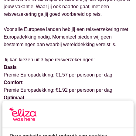
jouw vakantie. Waar jij ook naartoe gaat, met een
reisverzekering ga jij goed voorbereid op reis.
Voor alle Europese landen heb jij een reisverzekering met
Europadekking nodig. Momenteel bieden wij geen
bestemmingen aan waarbij werelddekking vereist is.
Jij kan kiezen uit 3 type reisverzekeringen:
Basis
Premie Europadekking: €1,57 per persoon per dag
Comfort
Premie Europadekking: €1,92 per persoon per dag
Optimaal
Premie Europadekking: €2,77 per persoon per dag
Op onze
verzekeringspagina
kun je teruglezen wat er
allemaal gedekt is.
Deze website maakt gebruik van cookies
De premie bestaat uit bovengenoemde prijzen plus 3,50