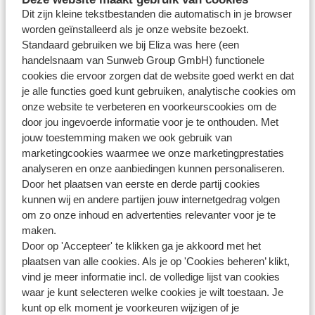
Dit zijn kleine tekstbestanden die automatisch in je browser
euro poliskosten.
worden geïnstalleerd als je onze website bezoekt.
De voorwaarden voor deze kortlopende reisverzekering kan
Standaard gebruiken we bij Eliza was here (een
jij
hier
vinden. Wil jij de verzekeringskaart zien, kijk dan
handelsnaam van Sunweb Group GmbH) functionele
hier
.
cookies die ervoor zorgen dat de website goed werkt en dat
je alle functies goed kunt gebruiken, analytische cookies om
Let op
: voor onze verzekeringen is het van belang dat je
onze website te verbeteren en voorkeurscookies om de
door jou ingevoerde informatie voor je te onthouden. Met
een Nederlandse zorgverzekering hebt. Ben je woonachtig
jouw toestemming maken we ook gebruik van
in België? Dan kun je geen verzekering (bij)boeken via
marketingcookies waarmee we onze marketingprestaties
Eliza was here Nederland.
analyseren en onze aanbiedingen kunnen personaliseren.
Door het plaatsen van eerste en derde partij cookies
kunnen wij en andere partijen jouw internetgedrag volgen
om zo onze inhoud en advertenties relevanter voor je te
Vragen over hetzelfde onderwerp
maken.
Wat zijn de kosten voor een annuleringsverzekering?
Door op 'Accepteer' te klikken ga je akkoord met het
plaatsen van alle cookies. Als je op 'Cookies beheren’ klikt,
Wat dekt de annuleringsverzekering?
vind je meer informatie incl. de volledige lijst van cookies
Wat is het polisnummer van mijn verzekering?
waar je kunt selecteren welke cookies je wilt toestaan. Je
kunt op elk moment je voorkeuren wijzigen of je