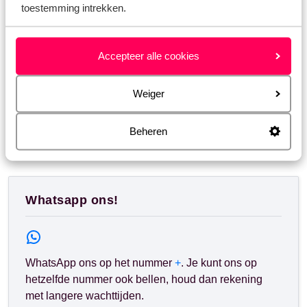
Gerelateerde vragen
toestemming intrekken.
Wat dekt de annuleringsverzekering?
Wat is toeristenbelasting?
Accepteer alle cookies
Wat houdt halfpension in?
Tot hoe kort voor vertrek kan ik een reis boeken?
Weiger
Beheren
Heb jij jouw antwoord niet gevonden?
Whatsapp ons!
WhatsApp ons op het nummer
+
. Je kunt ons op
hetzelfde nummer ook bellen, houd dan rekening
met langere wachttijden.