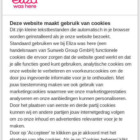
Mijn Eliza/App
Inloggen
Deze website maakt gebruik van cookies
Dit zijn kleine tekstbestanden die automatisch in je browser
Wijzigen op Mijn Eliza/App
worden geïnstalleerd als je onze website bezoekt.
Eliza app
Standaard gebruiken we bij Eliza was here (een
handelsnaam van Sunweb Group GmbH) functionele
cookies die ervoor zorgen dat de website goed werkt en dat
Boeking
je alle functies goed kunt gebruiken, analytische cookies om
onze website te verbeteren en voorkeurscookies om de
Annuleren
door jou ingevoerde informatie voor je te onthouden. Met
jouw toestemming maken we ook gebruik van
Omboeken
marketingcookies waarmee we onze marketingprestaties
Boeking wijzigen
analyseren en onze aanbiedingen kunnen personaliseren.
Door het plaatsen van eerste en derde partij cookies
Baby's en kinderen
kunnen wij en andere partijen jouw internetgedrag volgen
Boekingsseintje
om zo onze inhoud en advertenties relevanter voor je te
maken.
Bekijk meer
Door op 'Accepteer' te klikken ga je akkoord met het
plaatsen van alle cookies. Als je op 'Cookies beheren’ klikt,