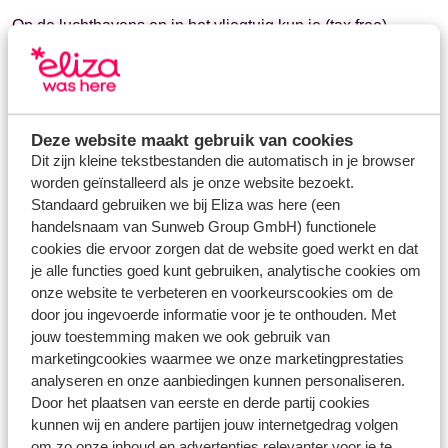
Op de luchthavens en in het vliegtuig kun je (tax free)
inkopen doen. Vloeistoffen en gels die je na de ticket- en/of
paspoortcontrole of in het vliegtuig hebt gekocht, worden
verpakt en waar nodig verzegeld. Wanneer je een overstap
hebt, mag je het zegel niet verbreken tot je op jouw
eindbestemming bent aangekomen.
Deze website maakt gebruik van cookies
Powerbanks
Dit zijn kleine tekstbestanden die automatisch in je browser
Powerbanks mogen uitsluitend worden meegenomen in de
worden geïnstalleerd als je onze website bezoekt.
Standaard gebruiken we bij Eliza was here (een
handbagage. Het is niet toegestaan om een powerbank in
handelsnaam van Sunweb Group GmbH) functionele
de ingecheckte bagage te vervoeren.
cookies die ervoor zorgen dat de website goed werkt en dat
Let op: de regels voor het meenemen van powerbanks
je alle functies goed kunt gebruiken, analytische cookies om
kunnen per luchtvaartmaatschappij verschillen. Controleer
onze website te verbeteren en voorkeurscookies om de
daarom vóór vertrek altijd de bagagevoorwaarden van de
door jou ingevoerde informatie voor je te onthouden. Met
luchtvaartmaatschappij waarmee je reist. Zo weet je zeker
jouw toestemming maken we ook gebruik van
dat jouw powerbank voldoet aan de geldende eisen.
marketingcookies waarmee we onze marketingprestaties
analyseren en onze aanbiedingen kunnen personaliseren.
Kijk op de
website van Rijksoverheid
voor meer informatie.
Door het plaatsen van eerste en derde partij cookies
kunnen wij en andere partijen jouw internetgedrag volgen
Naast de algemene handbagageregels hanteren
om zo onze inhoud en advertenties relevanter voor je te