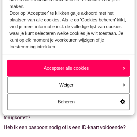
luchtvaartmaatschappijen eigen regels met betrekking tot
de grootte en het gewicht van jouw handbagage. Meer
maken.
informatie per luchtvaartmaatschappij vind je
hier
.
Door op 'Accepteer' te klikken ga je akkoord met het
plaatsen van alle cookies. Als je op 'Cookies beheren’ klikt,
vind je meer informatie incl. de volledige lijst van cookies
waar je kunt selecteren welke cookies je wilt toestaan. Je
Vragen over hetzelfde onderwerp
kunt op elk moment je voorkeuren wijzigen of je
toestemming intrekken.
Transavia - hoeveel bagage mag ik meenemen?
Brussels Airlines - hoeveel bagage mag ik meenemen?
airBaltic - hoeveel bagage mag ik meenemen?
Accepteer alle cookies
Gerelateerde vragen
Weiger
Wat is toeristenbelasting?
Wat zijn de prijzen voor baby's en kinderen?
Beheren
Hoelang moet mijn paspoort / ID-kaart nog geldig zijn na
terugkomst?
Heb ik een paspoort nodig of is een ID-kaart voldoende?