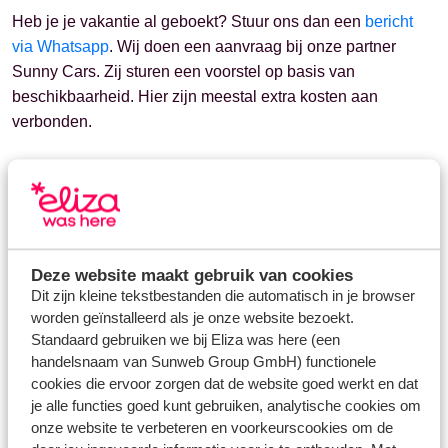
Heb je je vakantie al geboekt? Stuur ons dan een
bericht
via Whatsapp
. Wij doen een aanvraag bij onze partner
Sunny Cars. Zij sturen een voorstel op basis van
beschikbaarheid. Hier zijn meestal extra kosten aan
verbonden.
Ga je akkoord met het voorstel? Dan regelen wij de rest
voor je. Wil je dit niet? Dan kun je de handgeschakelde
auto annuleren. Je ontvangt dan een eenmalige korting. De
hoogte hiervan hangt af van je bestemming, reisduur en
reisperiode.
Deze website maakt gebruik van cookies
Dit zijn kleine tekstbestanden die automatisch in je browser
worden geïnstalleerd als je onze website bezoekt.
Standaard gebruiken we bij Eliza was here (een
handelsnaam van Sunweb Group GmbH) functionele
Vragen over hetzelfde onderwerp
cookies die ervoor zorgen dat de website goed werkt en dat
Welke autotypes biedt Eliza was here aan?
je alle functies goed kunt gebruiken, analytische cookies om
onze website te verbeteren en voorkeurscookies om de
Welke huurauto is inclusief?