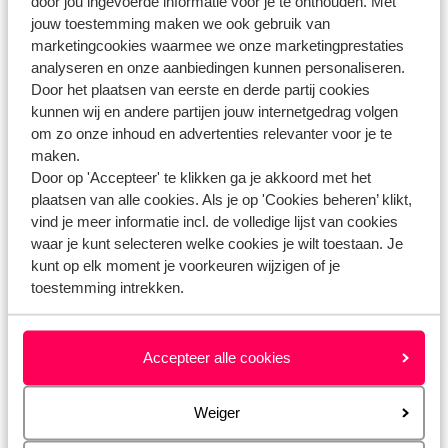
door jou ingevoerde informatie voor je te onthouden. Met
Met wie werkt Eliza samen voor de huurauto?
jouw toestemming maken we ook gebruik van
Heb ik een verzekering nodig voor de huurauto?
marketingcookies waarmee we onze marketingprestaties
analyseren en onze aanbiedingen kunnen personaliseren.
Door het plaatsen van eerste en derde partij cookies
Gerelateerde vragen
kunnen wij en andere partijen jouw internetgedrag volgen
Transavia - hoe kan ik online inchecken?
om zo onze inhoud en advertenties relevanter voor je te
Waarom zie ik niet alle reizigers staan als ik stoelen wil
maken.
reserveren?
Door op 'Accepteer' te klikken ga je akkoord met het
plaatsen van alle cookies. Als je op 'Cookies beheren’ klikt,
Kan ik reizen met een kind zonder ouders of voogd?
vind je meer informatie incl. de volledige lijst van cookies
Kan ik de huurauto upgraden?
waar je kunt selecteren welke cookies je wilt toestaan. Je
kunt op elk moment je voorkeuren wijzigen of je
toestemming intrekken.
Heb jij jouw antwoord niet gevonden?
Accepteer alle cookies
Whatsapp ons!
Weiger