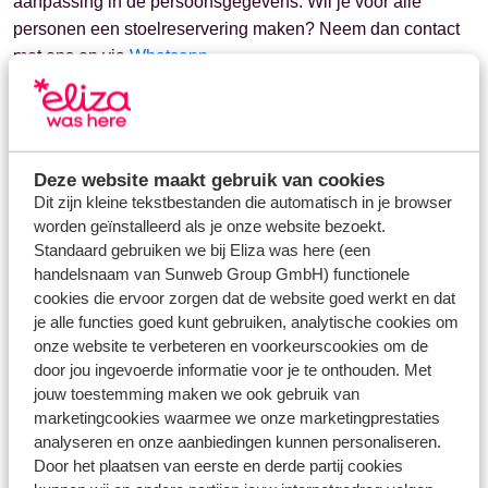
aanpassing in de persoonsgegevens. Wil je voor alle
personen een stoelreservering maken? Neem dan contact
met ons op via
Whatsapp
.
Vragen over hetzelfde onderwerp
Deze website maakt gebruik van cookies
Kan ik vooraf een stoel reserveren voor mijn vlucht?
Dit zijn kleine tekstbestanden die automatisch in je browser
worden geïnstalleerd als je onze website bezoekt.
Transavia - hoe kan ik een stoel reserveren?
Standaard gebruiken we bij Eliza was here (een
airBaltic - hoe kan ik een stoel reserveren?
handelsnaam van Sunweb Group GmbH) functionele
Brussels Airlines - hoe kan ik een stoel reserveren?
cookies die ervoor zorgen dat de website goed werkt en dat
je alle functies goed kunt gebruiken, analytische cookies om
onze website te verbeteren en voorkeurscookies om de
Gerelateerde vragen
door jou ingevoerde informatie voor je te onthouden. Met
Transavia - hoe kan ik een stoel reserveren?
jouw toestemming maken we ook gebruik van
Als ik een stoelreservering heb gedaan, moet ik dan ook
marketingcookies waarmee we onze marketingprestaties
nog online inchecken?
analyseren en onze aanbiedingen kunnen personaliseren.
Door het plaatsen van eerste en derde partij cookies
Eurowings - hoe kan ik een stoel reserveren?