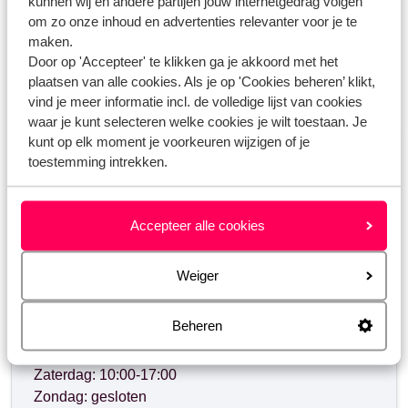
kunnen wij en andere partijen jouw internetgedrag volgen
Ryanair - hoe kan ik stoelen reserveren?
om zo onze inhoud en advertenties relevanter voor je te
maken.
Door op 'Accepteer' te klikken ga je akkoord met het
plaatsen van alle cookies. Als je op 'Cookies beheren’ klikt,
Heb jij jouw antwoord niet gevonden?
vind je meer informatie incl. de volledige lijst van cookies
waar je kunt selecteren welke cookies je wilt toestaan. Je
kunt op elk moment je voorkeuren wijzigen of je
Whatsapp ons!
toestemming intrekken.
Accepteer alle cookies
WhatsApp ons op het nummer
+31102700820
. Je
kunt ons op hetzelfde nummer ook bellen, houd dan
Weiger
rekening met langere wachttijden.
Beheren
Openingstijden:
Maandag t/m vrijdag: 09:00-18:00
Zaterdag: 10:00-17:00
Zondag: gesloten