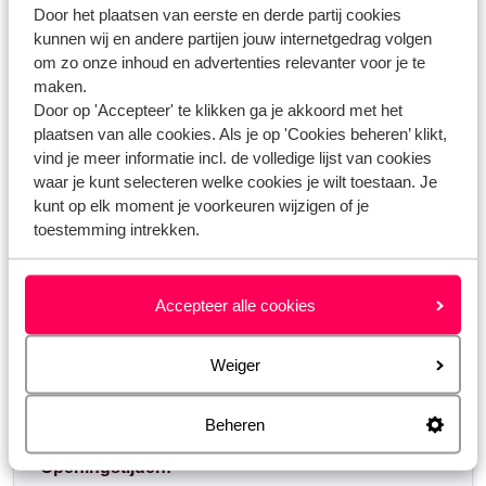
Door het plaatsen van eerste en derde partij cookies
huurauto?
kunnen wij en andere partijen jouw internetgedrag volgen
Kan ik een annuleringsverzekering bijboeken of wijzigen?
om zo onze inhoud en advertenties relevanter voor je te
maken.
Waar en vanaf wanneer kan ik mijn vluchttijden zien?
Door op 'Accepteer' te klikken ga je akkoord met het
plaatsen van alle cookies. Als je op 'Cookies beheren’ klikt,
vind je meer informatie incl. de volledige lijst van cookies
Heb jij jouw antwoord niet gevonden?
waar je kunt selecteren welke cookies je wilt toestaan. Je
kunt op elk moment je voorkeuren wijzigen of je
toestemming intrekken.
Whatsapp ons!
Accepteer alle cookies
WhatsApp ons op het nummer
+31102700820
. Je
Weiger
kunt ons op hetzelfde nummer ook bellen, houd dan
rekening met langere wachttijden.
Beheren
Openingstijden: