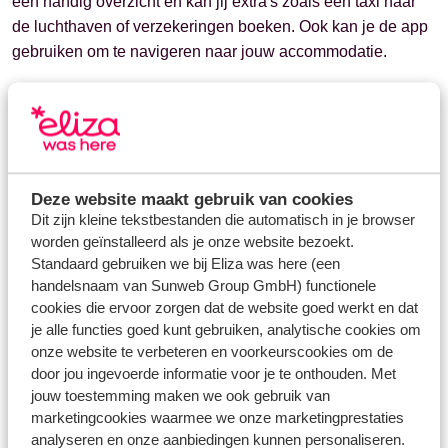
één handig overzicht en kan jij extra's zoals een taxi naar
de luchthaven of verzekeringen boeken. Ook kan je de app
gebruiken om te navigeren naar jouw accommodatie.
Lees
hier
meer informatie over de Eliza was here app.
Deze website maakt gebruik van cookies
Dit zijn kleine tekstbestanden die automatisch in je browser
Vragen over hetzelfde onderwerp
worden geïnstalleerd als je onze website bezoekt.
Heeft Eliza was here een app?
Standaard gebruiken we bij Eliza was here (een
Hoe kan ik inloggen in de app van Eliza was here?
handelsnaam van Sunweb Group GmbH) functionele
cookies die ervoor zorgen dat de website goed werkt en dat
Ik kan niet inloggen in de app. Wat moet ik doen?
je alle functies goed kunt gebruiken, analytische cookies om
onze website te verbeteren en voorkeurscookies om de
Gerelateerde vragen
door jou ingevoerde informatie voor je te onthouden. Met
Kan ik een parkeerplaats bij de luchthaven bijboeken of
jouw toestemming maken we ook gebruik van
annuleren?
marketingcookies waarmee we onze marketingprestaties
analyseren en onze aanbiedingen kunnen personaliseren.
Kan ik een babystoeltje of kinderzitje boeken voor in de