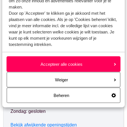
om zo onze inhoud en advertenties relevanter voor je te
maken.
Door op 'Accepteer' te klikken ga je akkoord met het
Heb jij jouw antwoord niet gevonden?
plaatsen van alle cookies. Als je op 'Cookies beheren’ klikt,
vind je meer informatie incl. de volledige lijst van cookies
waar je kunt selecteren welke cookies je wilt toestaan. Je
Whatsapp ons!
kunt op elk moment je voorkeuren wijzigen of je
toestemming intrekken.
WhatsApp ons op het nummer
+31102700820
. Je
Accepteer alle cookies
kunt ons op hetzelfde nummer ook bellen, houd dan
rekening met langere wachttijden.
Weiger
Openingstijden:
Beheren
Maandag t/m vrijdag: 09:00-18:00
Zaterdag: 10:00-17:00
Zondag: gesloten
Bekijk afwijkende openingstijden