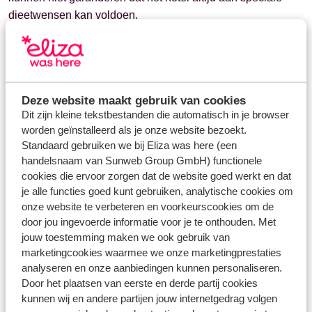
dieetwensen kan voldoen.
Wil je je dieetwensen doorgeven? Neem dan contact met
ons op via
WhatsApp
.
Deze website maakt gebruik van cookies
Dit zijn kleine tekstbestanden die automatisch in je browser
worden geïnstalleerd als je onze website bezoekt.
Vragen over hetzelfde onderwerp
Standaard gebruiken we bij Eliza was here (een
Kan ik een voorkeur doorgeven?
handelsnaam van Sunweb Group GmbH) functionele
cookies die ervoor zorgen dat de website goed werkt en dat
Wat is het verschil tussen een voorkeur en essentie?
je alle functies goed kunt gebruiken, analytische cookies om
onze website te verbeteren en voorkeurscookies om de
Gerelateerde vragen
door jou ingevoerde informatie voor je te onthouden. Met
Kan ik een voorkeur doorgeven?
jouw toestemming maken we ook gebruik van
Kan ik een aanhef wijzigen?
marketingcookies waarmee we onze marketingprestaties
analyseren en onze aanbiedingen kunnen personaliseren.
Kan ik een (voor)naam wijzigen?
Door het plaatsen van eerste en derde partij cookies
Hoe kan ik een adreswijziging doorvoeren?
kunnen wij en andere partijen jouw internetgedrag volgen