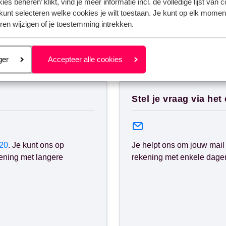
ies beheren’ klikt, vind je meer informatie incl. de volledige lijst van 
kunt selecteren welke cookies je wilt toestaan. Je kunt op elk moment
ren wijzigen of je toestemming intrekken.
eren
ger
Accepteer alle cookies
nden?
Stel je vraag via het
20
. Je kunt ons op
Je helpt ons om jouw mail 
ening met langere
rekening met enkele dagen 