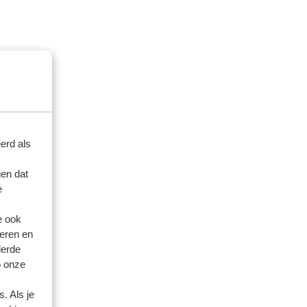
erd als
en dat
e
e ook
eren en
derde
o onze
. Als je