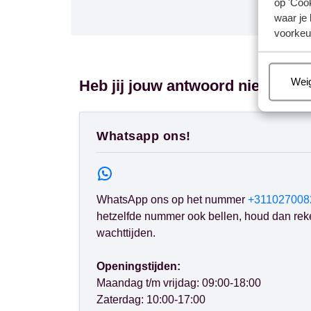
op 'Cook
waar je 
voorkeu
Beh
Wei
Heb jij jouw antwoord niet gevo
Whatsapp ons!
WhatsApp ons op het nummer
+311027008
hetzelfde nummer ook bellen, houd dan rek
wachttijden.
Openingstijden:
Maandag t/m vrijdag: 09:00-18:00
Zaterdag: 10:00-17:00