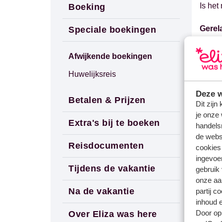
Is he
Boeking
Gerel
Speciale boekingen
Kan ik
Afwijkende boekingen
Wanne
Huwelijksreis
Mag i
Kan i
Deze w
Betalen & Prijzen
Dit zijn
je onze 
Extra's bij te boeken
handels
de websi
Reisdocumenten
cookies
ingevoe
Tijdens de vakantie
gebruik
onze aa
Na de vakantie
partij c
inhoud e
Door op 
Over Eliza was here