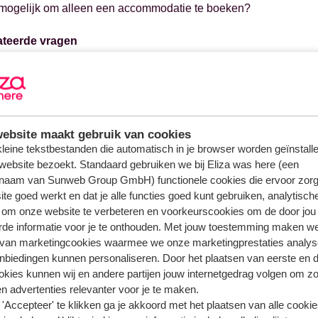
t mogelijk om alleen een accommodatie te boeken?
ateerde vragen
 de verzorging wijzigen?
er komt het aanbod voor volgend seizoen online?
k een huisdier meenemen?
k medische bagage meenemen?
ebsite maakt gebruik van cookies
 kleine tekstbestanden die automatisch in je browser worden geïnstalle
website bezoekt. Standaard gebruiken we bij Eliza was here (een
naam van Sunweb Group GmbH) functionele cookies die ervoor zorg
te goed werkt en dat je alle functies goed kunt gebruiken, analytisch
 om onze website te verbeteren en voorkeurscookies om de door jou
rde informatie voor je te onthouden. Met jouw toestemming maken w
 van marketingcookies waarmee we onze marketingprestaties analys
nbiedingen kunnen personaliseren. Door het plaatsen van eerste en 
ookies kunnen wij en andere partijen jouw internetgedrag volgen om z
n advertenties relevanter voor je te maken.
'Accepteer' te klikken ga je akkoord met het plaatsen van alle cookies