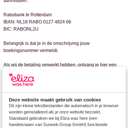
aanhouden.
Rabobank te Rotterdam
IBAN: NL18 RABO 0127 4824 66
BIC: RABONL2U
Belangrijk is dat je in de omschrijving jouw
boekingsnummer vermeldt.
Als wij de betaling verwerkt hebben, ontvang je hier een
bevestiging van per mail. Ook zie je dan de betaling in Mijn
Eliza staan.
Door verschil in banken kan het zijn dat de betaling niet
Deze website maakt gebruik van cookies
direct zichtbaar is bij ons. Dit kan soms wel een aantal
Dit zijn kleine tekstbestanden die automatisch in je browser
dagen duren. Het is belangrijk hier rekening mee te houden.
worden geïnstalleerd als je onze website bezoekt.
Standaard gebruiken we bij Eliza was here (een
Heb je een last minute vakantie geboekt, dan raden wij aan
handelsnaam van Sunweb Group GmbH) functionele