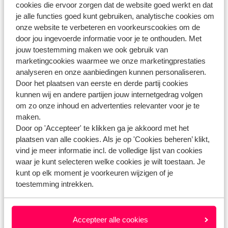
om via iDEAL of creditcard te betalen.
cookies die ervoor zorgen dat de website goed werkt en dat
je alle functies goed kunt gebruiken, analytische cookies om
onze website te verbeteren en voorkeurscookies om de
door jou ingevoerde informatie voor je te onthouden. Met
jouw toestemming maken we ook gebruik van
Vragen over hetzelfde onderwerp
marketingcookies waarmee we onze marketingprestaties
Met welke betaalmethodes kan ik betalen?
analyseren en onze aanbiedingen kunnen personaliseren.
Kan ik betalen met een creditcard?
Door het plaatsen van eerste en derde partij cookies
kunnen wij en andere partijen jouw internetgedrag volgen
Kan ik met een Eliza was here (omruil)voucher betalen?
om zo onze inhoud en advertenties relevanter voor je te
maken.
Gerelateerde vragen
Door op 'Accepteer' te klikken ga je akkoord met het
Kan ik achteraf betalen met Klarna?
plaatsen van alle cookies. Als je op 'Cookies beheren’ klikt,
vind je meer informatie incl. de volledige lijst van cookies
Kan ik betalen met een creditcard?
waar je kunt selecteren welke cookies je wilt toestaan. Je
Kan ik betalen via iDEAL?
kunt op elk moment je voorkeuren wijzigen of je
toestemming intrekken.
Hoe betaal ik de borg voor mijn accommodatie en hoe krijg
ik deze terug?
Accepteer alle cookies