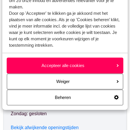
om zo onze inhoud en advertenties relevanter voor je te
maken.
Door op 'Accepteer' te klikken ga je akkoord met het
Heb jij jouw antwoord niet gevonden?
plaatsen van alle cookies. Als je op 'Cookies beheren’ klikt,
vind je meer informatie incl. de volledige lijst van cookies
waar je kunt selecteren welke cookies je wilt toestaan. Je
Whatsapp ons!
kunt op elk moment je voorkeuren wijzigen of je
toestemming intrekken.
WhatsApp ons op het nummer
+31102700820
. Je
Accepteer alle cookies
kunt ons op hetzelfde nummer ook bellen, houd dan
rekening met langere wachttijden.
Weiger
Openingstijden:
Beheren
Maandag t/m vrijdag: 09:00-18:00
Zaterdag: 10:00-17:00
Zondag: gesloten
Bekijk afwijkende openingstijden