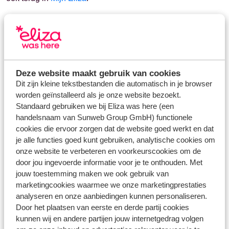
Wijzig je daarna iets in jouw boeking? Dan ontvang je na
twee uur een nieuwe factuur van ons.
Deze website maakt gebruik van cookies
Dit zijn kleine tekstbestanden die automatisch in je browser
Vragen over hetzelfde onderwerp
worden geïnstalleerd als je onze website bezoekt.
Is mijn betaling binnen gekomen?
Standaard gebruiken we bij Eliza was here (een
Waarom is de betaling niet verwerkt op de factuur?
handelsnaam van Sunweb Group GmbH) functionele
cookies die ervoor zorgen dat de website goed werkt en dat
je alle functies goed kunt gebruiken, analytische cookies om
Gerelateerde vragen
onze website te verbeteren en voorkeurscookies om de
Wanneer krijg ik de reisbescheiden toegestuurd?
door jou ingevoerde informatie voor je te onthouden. Met
Heb ik toestemming nodig om alleen met mijn kind te
jouw toestemming maken we ook gebruik van
reizen?
marketingcookies waarmee we onze marketingprestaties
analyseren en onze aanbiedingen kunnen personaliseren.
Kan ik reizen met een kind zonder ouders of voogd?
Door het plaatsen van eerste en derde partij cookies
Kan ik een aanhef wijzigen?
kunnen wij en andere partijen jouw internetgedrag volgen