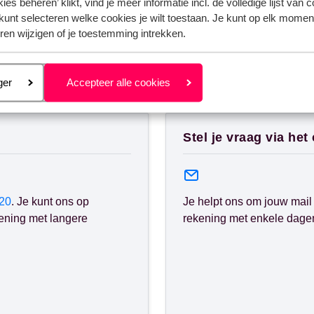
ies beheren’ klikt, vind je meer informatie incl. de volledige lijst van 
kunt selecteren welke cookies je wilt toestaan. Je kunt op elk moment
ren wijzigen of je toestemming intrekken.
eren
ger
Accepteer alle cookies
nden?
Stel je vraag via het
20
. Je kunt ons op
Je helpt ons om jouw mail 
ening met langere
rekening met enkele dagen 