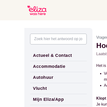
Vrage
Ho
Laatst
Actueel & Contact
Het is
Accommodatie
V
Autohuur
m
A
Vlucht
Klopt 
Mijn Eliza/App
Je kun