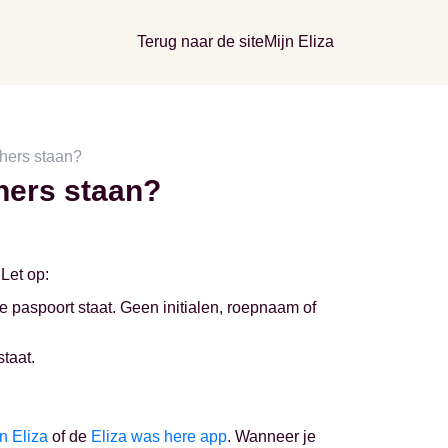
Terug naar de site
Mijn Eliza
hers staan?
hers staan?
Let op:
je paspoort staat. Geen initialen, roepnaam of
staat.
n Eliza
of de
Eliza was here app
. Wanneer je