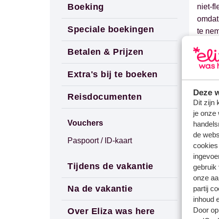
Boeking
niet-f
omdat 
Speciale boekingen
te ne
Betalen & Prijzen
W
Extra's bij te boeken
Deze w
Reisdocumenten
Dit zijn
Vrage
je onze 
Wannee
Vouchers
handels
de websi
Gerel
Paspoort / ID-kaart
cookies
Kan i
ingevoe
Tijdens de vakantie
gebruik
Kan ik
onze aa
Welke 
Na de vakantie
partij c
inhoud e
Vuelin
Door op 
Over Eliza was here