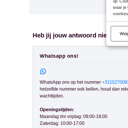
op 'Cook
waar je 
voorkeu
Beh
Wei
Heb jij jouw antwoord niet gevo
Whatsapp ons!
WhatsApp ons op het nummer
+311027008
hetzelfde nummer ook bellen, houd dan rek
wachttijden.
Openingstijden:
Maandag t/m vrijdag: 09:00-18:00
Zaterdag: 10:00-17:00