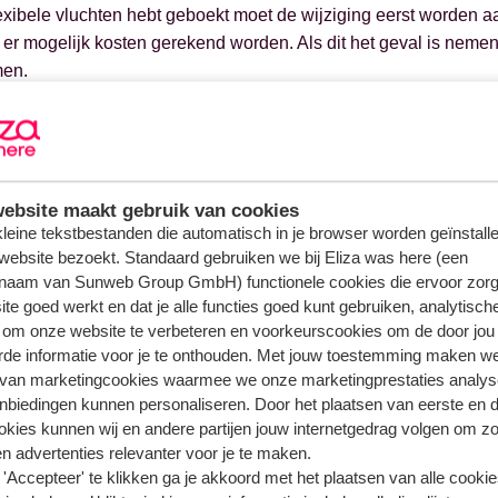
lexibele vluchten hebt geboekt moet de wijziging eerst worden 
er mogelijk kosten gerekend worden. Als dit het geval is nemen
men.
il je weten hoe je een naam wijzigt?
Bekijk dan de uitleg
.
ebsite maakt gebruik van cookies
 kleine tekstbestanden die automatisch in je browser worden geïnstalle
n over hetzelfde onderwerp
website bezoekt. Standaard gebruiken we bij Eliza was here (een
r krijg ik de reisbescheiden toegestuurd?
naam van Sunweb Group GmbH) functionele cookies die ervoor zorg
te goed werkt en dat je alle functies goed kunt gebruiken, analytisch
ateerde vragen
 om onze website te verbeteren en voorkeurscookies om de door jou
k een (voor)naam wijzigen?
rde informatie voor je te onthouden. Met jouw toestemming maken w
 van marketingcookies waarmee we onze marketingprestaties analys
 een aanhef wijzigen?
nbiedingen kunnen personaliseren. Door het plaatsen van eerste en 
extra's voor de huurauto kan ik bijboeken?
ookies kunnen wij en andere partijen jouw internetgedrag volgen om z
n advertenties relevanter voor je te maken.
g - hoe kan ik online inchecken?
'Accepteer' te klikken ga je akkoord met het plaatsen van alle cookies