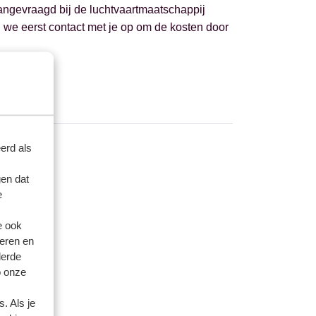
aangevraagd bij de luchtvaartmaatschappij
 we eerst contact met je op om de kosten door
erd als
en dat
e
e ook
eren en
derde
o onze
. Als je