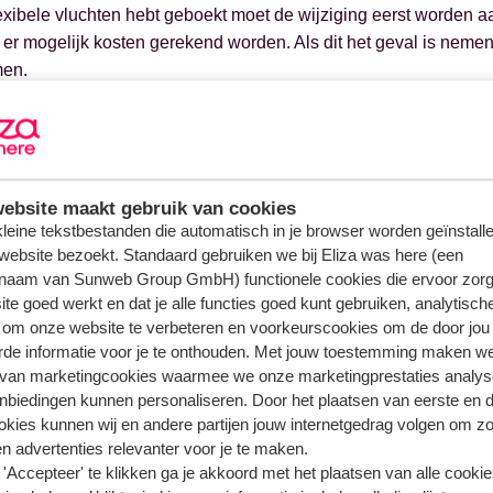
lexibele vluchten hebt geboekt moet de wijziging eerst worden 
er mogelijk kosten gerekend worden. Als dit het geval is nemen
men.
il je weten hoe je een naam wijzigt?
Bekijk dan de uitleg
.
ebsite maakt gebruik van cookies
 kleine tekstbestanden die automatisch in je browser worden geïnstalle
n over hetzelfde onderwerp
website bezoekt. Standaard gebruiken we bij Eliza was here (een
r krijg ik de reisbescheiden toegestuurd?
naam van Sunweb Group GmbH) functionele cookies die ervoor zorg
te goed werkt en dat je alle functies goed kunt gebruiken, analytisch
ateerde vragen
 om onze website te verbeteren en voorkeurscookies om de door jou
k een (voor)naam wijzigen?
rde informatie voor je te onthouden. Met jouw toestemming maken w
 van marketingcookies waarmee we onze marketingprestaties analys
 een aanhef wijzigen?
nbiedingen kunnen personaliseren. Door het plaatsen van eerste en 
extra's voor de huurauto kan ik bijboeken?
ookies kunnen wij en andere partijen jouw internetgedrag volgen om z
n advertenties relevanter voor je te maken.
g - hoe kan ik online inchecken?
'Accepteer' te klikken ga je akkoord met het plaatsen van alle cookies