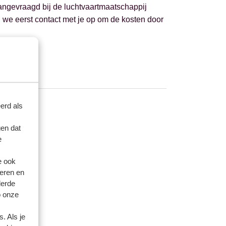
aangevraagd bij de luchtvaartmaatschappij
 we eerst contact met je op om de kosten door
erd als
en dat
e
e ook
eren en
derde
o onze
. Als je