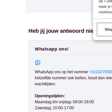
op 'Cook
waar je 
voorkeu
Beh
Wei
Heb jij jouw antwoord niet gevo
Whatsapp ons!
WhatsApp ons op het nummer
+311027008
hetzelfde nummer ook bellen, houd dan rek
wachttijden.
Openingstijden:
Maandag t/m vrijdag: 09:00-18:00
Zaterdag: 10:00-17:00