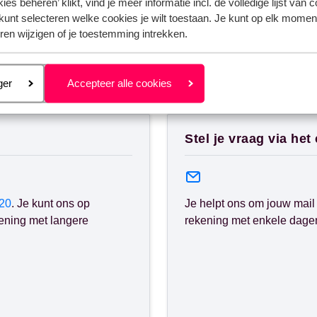
ies beheren’ klikt, vind je meer informatie incl. de volledige lijst van 
kunt selecteren welke cookies je wilt toestaan. Je kunt op elk moment
ren wijzigen of je toestemming intrekken.
eren
ger
Accepteer alle cookies
nden?
Stel je vraag via het
20
. Je kunt ons op
Je helpt ons om jouw mail 
ening met langere
rekening met enkele dagen 