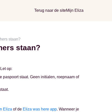
Terug naar de site
Mijn Eliza
hers staan?
hers staan?
Let op:
je paspoort staat. Geen initialen, roepnaam of
staat.
n Eliza
of de
Eliza was here app
. Wanneer je