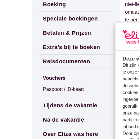
Boeking
niet-f
omdat 
Speciale boekingen
te ne
Betalen & Prijzen
W
Extra's bij te boeken
Deze w
Reisdocumenten
Dit zijn
Vrage
je onze 
Wannee
Vouchers
handels
de websi
Gerel
Paspoort / ID-kaart
cookies
Kan i
ingevoe
Tijdens de vakantie
gebruik
Kan ik
onze aa
Welke 
Na de vakantie
partij c
inhoud e
Vuelin
Door op 
Over Eliza was here