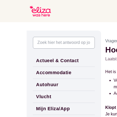
Vrage
Ho
Laatst
Actueel & Contact
Het is
Accommodatie
V
Autohuur
m
A
Vlucht
Klopt 
Mijn Eliza/App
Je kun