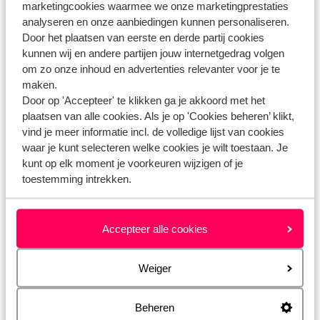
marketingcookies waarmee we onze marketingprestaties
Gerelateerde vragen
analyseren en onze aanbiedingen kunnen personaliseren.
Hoe regel ik parkeren bij de luchthaven via Eliza was here?
Door het plaatsen van eerste en derde partij cookies
kunnen wij en andere partijen jouw internetgedrag volgen
Wat zijn de voorwaarden van Eliza was here?
om zo onze inhoud en advertenties relevanter voor je te
Wat zijn de betaalgegevens van Eliza was here?
maken.
Wat doet Eliza was here om digitale toegankelijkheid te
Door op 'Accepteer' te klikken ga je akkoord met het
plaatsen van alle cookies. Als je op 'Cookies beheren’ klikt,
verbeteren?
vind je meer informatie incl. de volledige lijst van cookies
waar je kunt selecteren welke cookies je wilt toestaan. Je
kunt op elk moment je voorkeuren wijzigen of je
Heb jij jouw antwoord niet gevonden?
toestemming intrekken.
Whatsapp ons!
Accepteer alle cookies
Weiger
WhatsApp ons op het nummer
+31102700820
. Je
Beheren
kunt ons op hetzelfde nummer ook bellen, houd dan