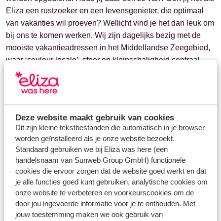
Eliza een rustzoeker en een levensgenieter, die optimaal
van vakanties wil proeven? Wellicht vind je het dan leuk om
bij ons te komen werken. Wij zijn dagelijks bezig met de
mooiste vakantieadressen in het Middellandse Zeegebied,
waar ‘couleur locale’, sfeer en kleinschaligheid centraal
staan.
Bekijk de meest recente vacatures op
deze pagina
.
Deze website maakt gebruik van cookies
Dit zijn kleine tekstbestanden die automatisch in je browser
worden geïnstalleerd als je onze website bezoekt.
Vragen over hetzelfde onderwerp
Standaard gebruiken we bij Eliza was here (een
Hoe kan ik contact opnemen met Eliza was here?
handelsnaam van Sunweb Group GmbH) functionele
cookies die ervoor zorgen dat de website goed werkt en dat
Wat zijn de adresgegevens van Eliza was here?
je alle functies goed kunt gebruiken, analytische cookies om
Hoe kan ik mij aanmelden voor de nieuwsbrief?
onze website te verbeteren en voorkeurscookies om de
door jou ingevoerde informatie voor je te onthouden. Met
Hoe kom ik bij de blog?
jouw toestemming maken we ook gebruik van