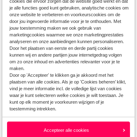
cookies die ervoor zorgen dat de website goed werkt en dat
Heb jij jouw antwoord niet gevonden?
je alle functies goed kunt gebruiken, analytische cookies om
onze website te verbeteren en voorkeurscookies om de
door jou ingevoerde informatie voor je te onthouden. Met
Whatsapp ons!
jouw toestemming maken we ook gebruik van
marketingcookies waarmee we onze marketingprestaties
analyseren en onze aanbiedingen kunnen personaliseren.
Door het plaatsen van eerste en derde partij cookies
WhatsApp ons op het nummer
+31102700820
. Je
kunnen wij en andere partijen jouw internetgedrag volgen
kunt ons op hetzelfde nummer ook bellen, houd dan
om zo onze inhoud en advertenties relevanter voor je te
maken.
rekening met langere wachttijden.
Door op 'Accepteer' te klikken ga je akkoord met het
plaatsen van alle cookies. Als je op 'Cookies beheren’ klikt,
Openingstijden:
vind je meer informatie incl. de volledige lijst van cookies
Maandag t/m vrijdag: 09:00-18:00
waar je kunt selecteren welke cookies je wilt toestaan. Je
Zaterdag: 10:00-17:00
kunt op elk moment je voorkeuren wijzigen of je
Zondag: gesloten
toestemming intrekken.
Bekijk afwijkende openingstijden
Accepteer alle cookies