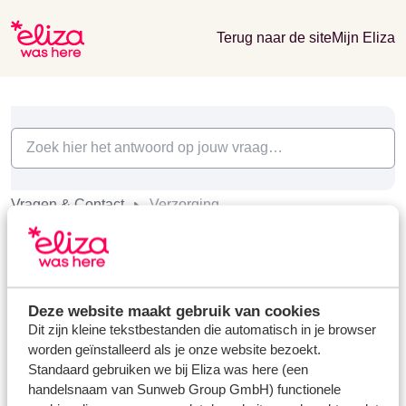
Terug naar de site
Mijn Eliza
Vragen & Contact
Verzorging
Verzorging (1)
Welk type verzorging kan ik boeken?
Laatst gewijzigd op Vr, 24 Okt, 2025 om 10:47 AM
Deze website maakt gebruik van cookies
Dit zijn kleine tekstbestanden die automatisch in je browser
worden geïnstalleerd als je onze website bezoekt.
Standaard gebruiken we bij Eliza was here (een
handelsnaam van Sunweb Group GmbH) functionele