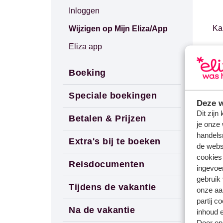
Inloggen
Ka
Wijzigen op Mijn Eliza/App
Eliza app
Ka
Boeking
Ho
Speciale boekingen
Deze w
Dit zijn
Betalen & Prijzen
Ka
je onze 
handels
Extra's bij te boeken
de websi
Ka
cookies
Reisdocumenten
ingevoe
gebruik
Tijdens de vakantie
Ka
onze aa
partij c
Na de vakantie
inhoud e
Door op 