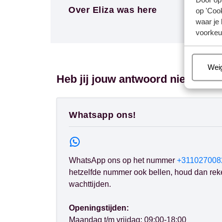
Over Eliza was here
op 'Cook
waar je 
voorkeu
Beh
Wei
Heb jij jouw antwoord niet gevo
Whatsapp ons!
WhatsApp ons op het nummer
+311027008
hetzelfde nummer ook bellen, houd dan rek
wachttijden.
Openingstijden:
Maandag t/m vrijdag: 09:00-18:00