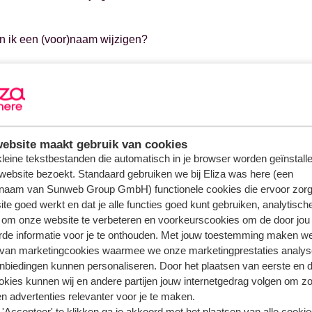
n ik een (voor)naam wijzigen?
n ik een geboortedatum wijzigen?
e kan ik een adreswijziging doorvoeren?
ebsite maakt gebruik van cookies
 kleine tekstbestanden die automatisch in je browser worden geïnstalle
n ik het e-mailadres van mijn boeking wijzigen?
website bezoekt. Standaard gebruiken we bij Eliza was here (een
naam van Sunweb Group GmbH) functionele cookies die ervoor zorg
te goed werkt en dat je alle functies goed kunt gebruiken, analytisch
n ik een persoon bijboeken?
 om onze website te verbeteren en voorkeurscookies om de door jou
rde informatie voor je te onthouden. Met jouw toestemming maken w
 van marketingcookies waarmee we onze marketingprestaties analys
n ik een persoon wijzigen? (indeplaatsstelling)
nbiedingen kunnen personaliseren. Door het plaatsen van eerste en 
ookies kunnen wij en andere partijen jouw internetgedrag volgen om z
n advertenties relevanter voor je te maken.
'Accepteer' te klikken ga je akkoord met het plaatsen van alle cookies