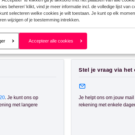
< Vorige
1
2
Vol
ies beheren’ klikt, vind je meer informatie incl. de volledige lijst van 
kunt selecteren welke cookies je wilt toestaan. Je kunt op elk moment
ren wijzigen of je toestemming intrekken.
eren
ger
Accepteer alle cookies
nden?
Stel je vraag via het
20
. Je kunt ons op
Je helpt ons om jouw mail 
ening met langere
rekening met enkele dagen 