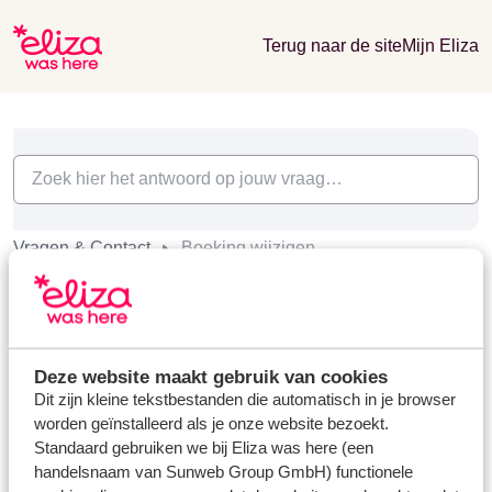
Terug naar de site
Mijn Eliza
Vragen & Contact
Boeking wijzigen
Boeking wijzigen (1)
Ik wil iets wijzigen in mijn boeking, kan dat?
Laatst gewijzigd op Wo, 15 Apr om 1:58 PM
Deze website maakt gebruik van cookies
Dit zijn kleine tekstbestanden die automatisch in je browser
worden geïnstalleerd als je onze website bezoekt.
Standaard gebruiken we bij Eliza was here (een
handelsnaam van Sunweb Group GmbH) functionele