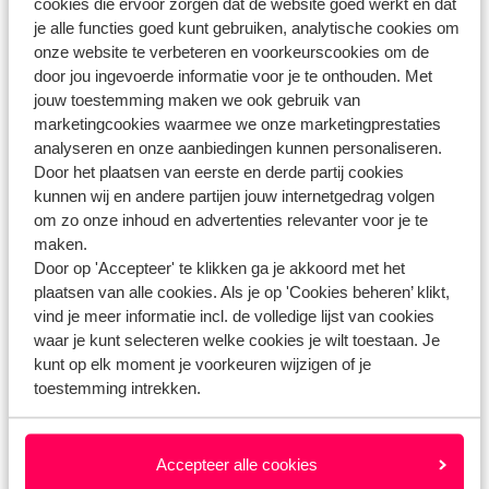
cookies die ervoor zorgen dat de website goed werkt en dat
Heb jij jouw antwoord niet gevonden?
je alle functies goed kunt gebruiken, analytische cookies om
onze website te verbeteren en voorkeurscookies om de
door jou ingevoerde informatie voor je te onthouden. Met
Whatsapp ons!
jouw toestemming maken we ook gebruik van
marketingcookies waarmee we onze marketingprestaties
analyseren en onze aanbiedingen kunnen personaliseren.
Door het plaatsen van eerste en derde partij cookies
WhatsApp ons op het nummer
+31102700820
. Je
kunnen wij en andere partijen jouw internetgedrag volgen
kunt ons op hetzelfde nummer ook bellen, houd dan
om zo onze inhoud en advertenties relevanter voor je te
maken.
rekening met langere wachttijden.
Door op 'Accepteer' te klikken ga je akkoord met het
plaatsen van alle cookies. Als je op 'Cookies beheren’ klikt,
Openingstijden:
vind je meer informatie incl. de volledige lijst van cookies
Maandag t/m vrijdag: 09:00-18:00
waar je kunt selecteren welke cookies je wilt toestaan. Je
Zaterdag: 10:00-17:00
kunt op elk moment je voorkeuren wijzigen of je
Zondag: gesloten
toestemming intrekken.
Bekijk afwijkende openingstijden
Accepteer alle cookies