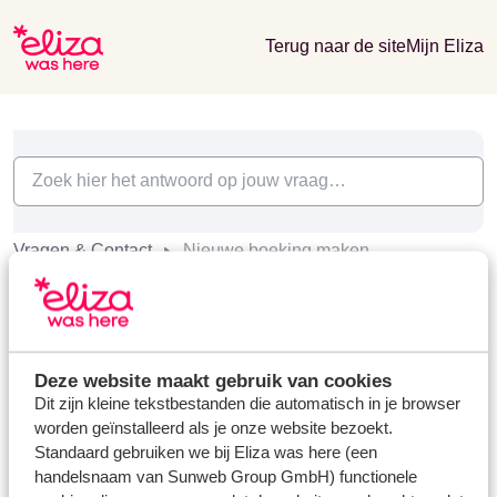
Terug naar de site
Mijn Eliza
Vragen & Contact
Nieuwe boeking maken
Nieuwe boeking maken (1)
Hoe maak ik een nieuwe boeking?
Laatst gewijzigd op Ma, 3 Mrt, 2025 om 11:22 AM
Deze website maakt gebruik van cookies
Dit zijn kleine tekstbestanden die automatisch in je browser
worden geïnstalleerd als je onze website bezoekt.
Standaard gebruiken we bij Eliza was here (een
handelsnaam van Sunweb Group GmbH) functionele