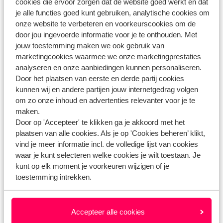
cookies die ervoor zorgen dat de website goed werkt en dat
Heb jij jouw antwoord niet gevonden?
je alle functies goed kunt gebruiken, analytische cookies om
onze website te verbeteren en voorkeurscookies om de
door jou ingevoerde informatie voor je te onthouden. Met
Whatsapp ons!
jouw toestemming maken we ook gebruik van
marketingcookies waarmee we onze marketingprestaties
analyseren en onze aanbiedingen kunnen personaliseren.
Door het plaatsen van eerste en derde partij cookies
WhatsApp ons op het nummer
+31102700820
. Je
kunnen wij en andere partijen jouw internetgedrag volgen
kunt ons op hetzelfde nummer ook bellen, houd dan
om zo onze inhoud en advertenties relevanter voor je te
maken.
rekening met langere wachttijden.
Door op 'Accepteer' te klikken ga je akkoord met het
plaatsen van alle cookies. Als je op 'Cookies beheren’ klikt,
Openingstijden:
vind je meer informatie incl. de volledige lijst van cookies
Maandag t/m vrijdag: 09:00-18:00
waar je kunt selecteren welke cookies je wilt toestaan. Je
Zaterdag: 10:00-17:00
kunt op elk moment je voorkeuren wijzigen of je
Zondag: gesloten
toestemming intrekken.
Bekijk afwijkende openingstijden
Accepteer alle cookies