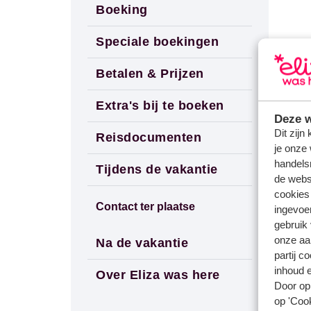
Boeking
Speciale boekingen
Betalen & Prijzen
Extra's bij te boeken
Deze w
Dit zijn
Reisdocumenten
je onze 
handels
Tijdens de vakantie
de websi
cookies
Contact ter plaatse
ingevoe
gebruik
onze aa
Na de vakantie
partij c
inhoud e
Over Eliza was here
Door op 
op 'Cook