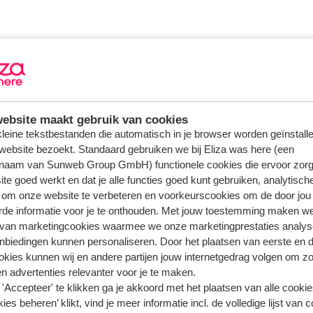
ebsite maakt gebruik van cookies
 kleine tekstbestanden die automatisch in je browser worden geïnstalle
website bezoekt. Standaard gebruiken we bij Eliza was here (een
naam van Sunweb Group GmbH) functionele cookies die ervoor zorg
te goed werkt en dat je alle functies goed kunt gebruiken, analytisch
 om onze website te verbeteren en voorkeurscookies om de door jou
rde informatie voor je te onthouden. Met jouw toestemming maken w
 van marketingcookies waarmee we onze marketingprestaties analys
nbiedingen kunnen personaliseren. Door het plaatsen van eerste en 
ookies kunnen wij en andere partijen jouw internetgedrag volgen om z
n advertenties relevanter voor je te maken.
'Accepteer' te klikken ga je akkoord met het plaatsen van alle cookies
ies beheren’ klikt, vind je meer informatie incl. de volledige lijst van 