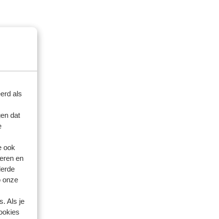
erd als
en dat
e
e ook
eren en
derde
o onze
. Als je
cookies