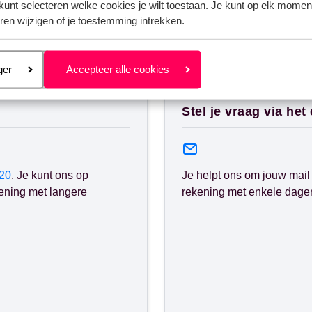
kunt selecteren welke cookies je wilt toestaan. Je kunt op elk moment
ren wijzigen of je toestemming intrekken.
nden?
eren
ger
Accepteer alle cookies
Stel je vraag via het
20
. Je kunt ons op
Je helpt ons om jouw mail 
ening met langere
rekening met enkele dagen 