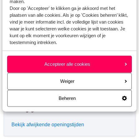
maken.
Heb jij jouw antwoord niet gevonden?
Door op 'Accepteer' te klikken ga je akkoord met het
plaatsen van alle cookies. Als je op 'Cookies beheren’ klikt,
vind je meer informatie incl. de volledige lijst van cookies
waar je kunt selecteren welke cookies je wilt toestaan. Je
Whatsapp ons!
kunt op elk moment je voorkeuren wijzigen of je
toestemming intrekken.
WhatsApp ons op het nummer
+31102700820
. Je
Accepteer alle cookies
kunt ons op hetzelfde nummer ook bellen, houd dan
rekening met langere wachttijden.
Weiger
Openingstijden:
Maandag t/m vrijdag: 09:00-18:00
Beheren
Zaterdag: 10:00-17:00
Zondag: gesloten
Bekijk afwijkende openingstijden