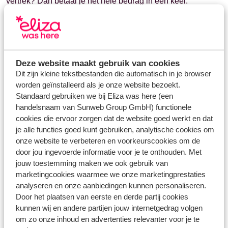
vertrek? Dan betaal je het hele bedrag in één keer.
Vragen over hetzelfde onderwerp
Deze website maakt gebruik van cookies
Hoe hoog is de aanbetaling?
Dit zijn kleine tekstbestanden die automatisch in je browser
Wanneer moet de aanbetaling binnen zijn?
worden geïnstalleerd als je onze website bezoekt.
Standaard gebruiken we bij Eliza was here (een
Kan ik mijn betaling in termijnen voldoen?
handelsnaam van Sunweb Group GmbH) functionele
cookies die ervoor zorgen dat de website goed werkt en dat
Gerelateerde vragen
je alle functies goed kunt gebruiken, analytische cookies om
Binnen hoeveel dagen krijg ik mijn geld terug bij een
onze website te verbeteren en voorkeurscookies om de
terugbetaling?
door jou ingevoerde informatie voor je te onthouden. Met
jouw toestemming maken we ook gebruik van
Eurowings - hoe kan ik online inchecken?
marketingcookies waarmee we onze marketingprestaties
Transavia - hoeveel bagage mag ik meenemen?
analyseren en onze aanbiedingen kunnen personaliseren.
Ryanair - hoe kan ik online inchecken?
Door het plaatsen van eerste en derde partij cookies
kunnen wij en andere partijen jouw internetgedrag volgen
om zo onze inhoud en advertenties relevanter voor je te