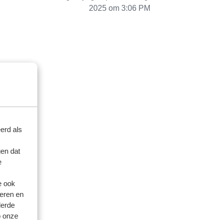
2025 om 3:06 PM
erd als
en dat
e
e ook
eren en
derde
o onze