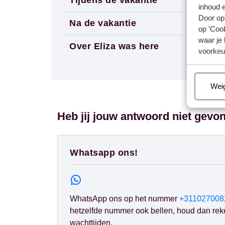
inhoud e
Door op 
Na de vakantie
op 'Cook
waar je 
Over Eliza was here
voorkeu
Beh
Wei
Heb jij jouw antwoord niet gevo
Whatsapp ons!
WhatsApp ons op het nummer
+311027008
hetzelfde nummer ook bellen, houd dan rek
wachttijden.