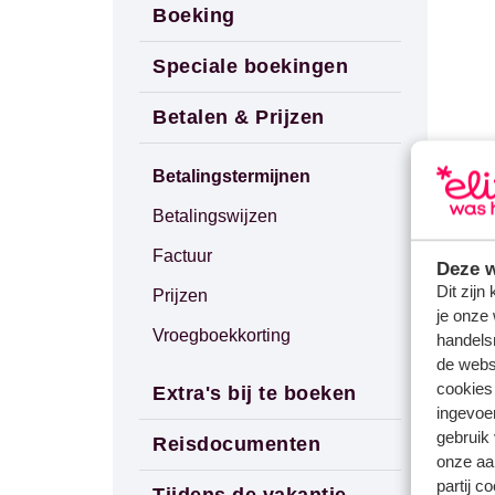
Boeking
Speciale boekingen
Betalen & Prijzen
Betalingstermijnen
Betalingswijzen
Factuur
Deze w
Dit zijn
Prijzen
je onze 
Vroegboekkorting
handels
de websi
cookies
Extra's bij te boeken
ingevoe
gebruik
Reisdocumenten
onze aa
partij c
Tijdens de vakantie