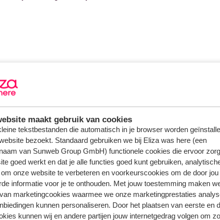
ebsite maakt gebruik van cookies
 kleine tekstbestanden die automatisch in je browser worden geïnstalle
website bezoekt. Standaard gebruiken we bij Eliza was here (een
naam van Sunweb Group GmbH) functionele cookies die ervoor zorg
te goed werkt en dat je alle functies goed kunt gebruiken, analytisch
 om onze website te verbeteren en voorkeurscookies om de door jou
rde informatie voor je te onthouden. Met jouw toestemming maken w
 van marketingcookies waarmee we onze marketingprestaties analys
nbiedingen kunnen personaliseren. Door het plaatsen van eerste en 
ookies kunnen wij en andere partijen jouw internetgedrag volgen om z