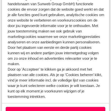
handelsnaam van Sunweb Group GmbH) functionele
cookies die ervoor zorgen dat de website goed werkt en dat
je alle functies goed kunt gebruiken, analytische cookies om
Heb jij jouw antwoord niet gevonden?
onze website te verbeteren en voorkeurscookies om de
door jou ingevoerde informatie voor je te onthouden. Met
jouw toestemming maken we ook gebruik van
marketingcookies waarmee we onze marketingprestaties
Whatsapp ons!
analyseren en onze aanbiedingen kunnen personaliseren.
Door het plaatsen van eerste en derde partij cookies
kunnen wij en andere partijen jouw internetgedrag volgen
om zo onze inhoud en advertenties relevanter voor je te
WhatsApp ons op het nummer
+31102700820
. Je
maken.
kunt ons op hetzelfde nummer ook bellen, houd dan
Door op 'Accepteer' te klikken ga je akkoord met het
rekening met langere wachttijden.
plaatsen van alle cookies. Als je op 'Cookies beheren’ klikt,
vind je meer informatie incl. de volledige lijst van cookies
Openingstijden:
waar je kunt selecteren welke cookies je wilt toestaan. Je
Maandag t/m vrijdag: 09:00-18:00
kunt op elk moment je voorkeuren wijzigen of je
Zaterdag: 10:00-17:00
toestemming intrekken.
Zondag: gesloten